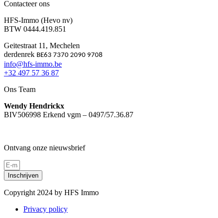
Contacteer ons
HFS-Immo (Hevo nv)
BTW 0444.419.851
Geitestraat 11, Mechelen
derdenrek
BE63 7370 2090 9708
info@hfs-immo.be
+32 497 57 36 87
Ons Team
Wendy Hendrickx
BIV506998 Erkend vgm – 0497/57.36.87
Ontvang onze nieuwsbrief
Inschrijven
Copyright 2024 by HFS Immo
Privacy policy